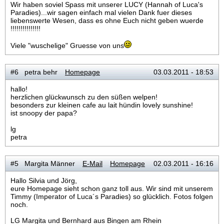
Wir haben soviel Spass mit unserer LUCY (Hannah of Luca's
Paradies)...wir sagen einfach mal vielen Dank fuer dieses
liebenswerte Wesen, dass es ohne Euch nicht geben wuerde
!!!!!!!!!!!!!!!
Viele "wuschelige" Gruesse von uns
#6 petra behr
Homepage
03.03.2011 - 18:53
hallo!
herzlichen glückwunsch zu den süßen welpen!
besonders zur kleinen cafe au lait hündin lovely sunshine!
ist snoopy der papa?
lg
petra
#5 Margita Männer
E-Mail
Homepage
02.03.2011 - 16:16
Hallo Silvia und Jörg,
eure Homepage sieht schon ganz toll aus. Wir sind mit unserem
Timmy (Imperator of Luca´s Paradies) so glücklich. Fotos folgen
noch.
LG Margita und Bernhard aus Bingen am Rhein