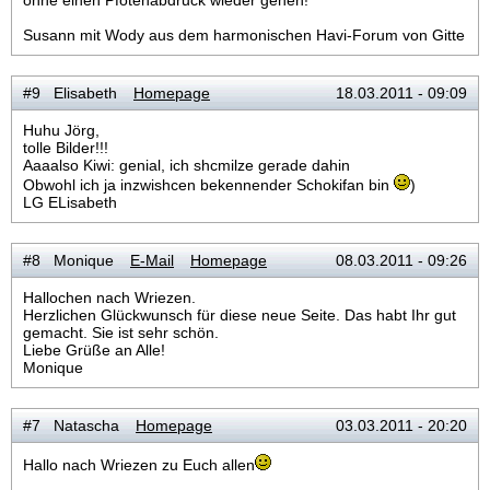
ohne einen Pfotenabdruck wieder gehen!
Susann mit Wody aus dem harmonischen Havi-Forum von Gitte
#9 Elisabeth
Homepage
18.03.2011 - 09:09
Huhu Jörg,
tolle Bilder!!!
Aaaalso Kiwi: genial, ich shcmilze gerade dahin
Obwohl ich ja inzwishcen bekennender Schokifan bin
)
LG ELisabeth
#8 Monique
E-Mail
Homepage
08.03.2011 - 09:26
Hallochen nach Wriezen.
Herzlichen Glückwunsch für diese neue Seite. Das habt Ihr gut
gemacht. Sie ist sehr schön.
Liebe Grüße an Alle!
Monique
#7 Natascha
Homepage
03.03.2011 - 20:20
Hallo nach Wriezen zu Euch allen